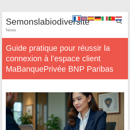
Semonslabiodiversite
News
Guide pratique pour réussir la
connexion à l’espace client
MaBanquePrivée BNP Paribas